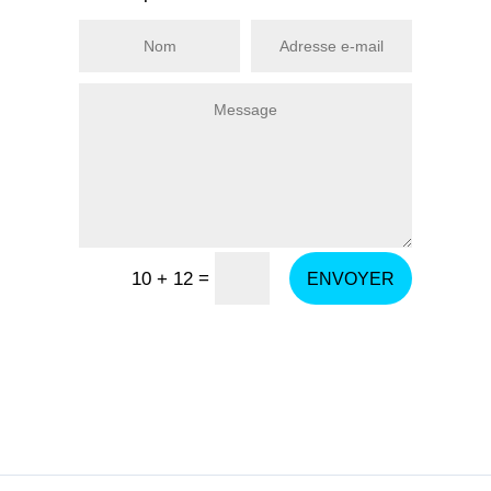
=
10 + 12
ENVOYER