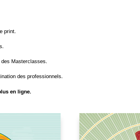
e print.
s.
n des Masterclasses.
tination des professionnels.
plus en ligne.