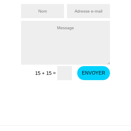
=
15 + 15
ENVOYER