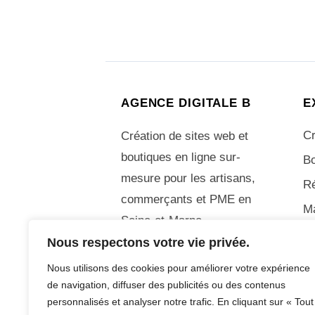
AGENCE DIGITALE B
E
Cr
Création de sites web et
boutiques en ligne sur-
Bo
mesure pour les artisans,
R
commerçants et PME en
M
Seine-et-Marne.
Nous respectons votre vie privée.
06 70 05 44 49
Nous utilisons des cookies pour améliorer votre expérience
de navigation, diffuser des publicités ou des contenus
personnalisés et analyser notre trafic. En cliquant sur « Tout
© Adrien Bonetto – Agence Digitale B – To