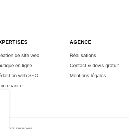
XPERTISES
AGENCE
éation de site web
Réalisations
utique en ligne
Contact & devis gratuit
édaction web SEO
Mentions légales
aintenance
us droits réservés