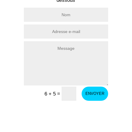
dessous
=
6 + 5
ENVOYER