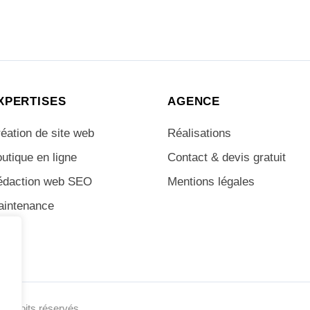
XPERTISES
AGENCE
éation de site web
Réalisations
utique en ligne
Contact & devis gratuit
édaction web SEO
Mentions légales
aintenance
us droits réservés