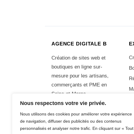
AGENCE DIGITALE B
E
Cr
Création de sites web et
boutiques en ligne sur-
Bo
mesure pour les artisans,
R
commerçants et PME en
M
Seine-et-Marne.
Nous respectons votre vie privée.
06 70 05 44 49
Nous utilisons des cookies pour améliorer votre expérience
de navigation, diffuser des publicités ou des contenus
personnalisés et analyser notre trafic. En cliquant sur « Tout
© Adrien Bonetto – Agence Digitale B – To